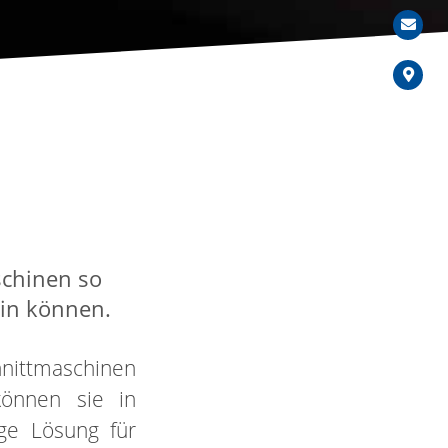
schinen so
ein können.
hnittmaschinen
können sie in
ge Lösung für