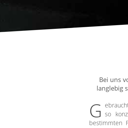
Bei uns v
langlebig 
G
ebraucht
so konz
bestimmten F